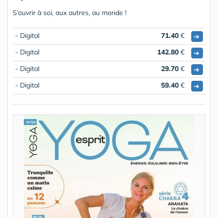
S’ouvrir à soi, aux autres, au monde !
- Digital
71.40
€
➔
- Digital
142.80
€
➔
- Digital
29.70
€
➔
- Digital
59.40
€
➔