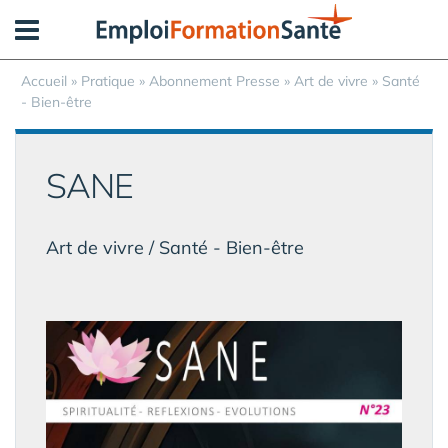
Panneau de gestion des cookies
Accueil
»
Pratique
»
Abonnement Presse
» Art de vivre » Santé
- Bien-être
SANE
Art de vivre / Santé - Bien-être