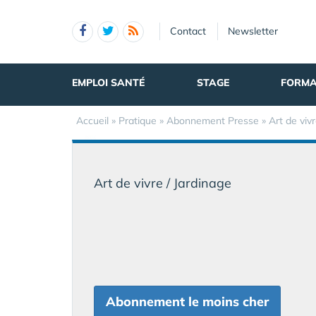
Panneau de gestion des cookies
Contact
Newsletter
EMPLOI SANTÉ
STAGE
FORMA
Accueil
»
Pratique
»
Abonnement Presse
» Art de viv
Art de vivre / Jardinage
Abonnement le moins cher