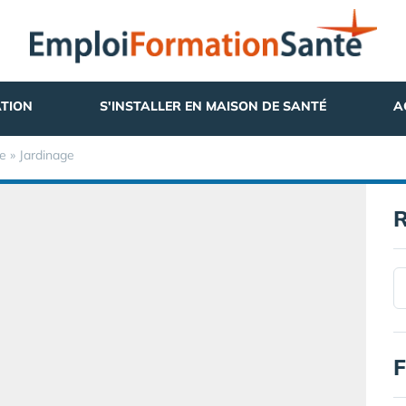
TION
S'INSTALLER EN MAISON DE SANTÉ
A
re » Jardinage
R
F