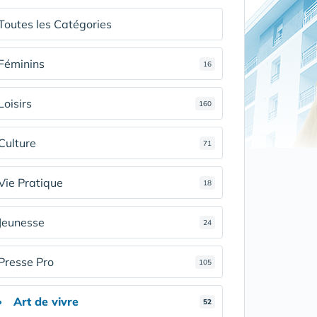
Toutes les Catégories
Féminins
16
Loisirs
160
Culture
71
Vie Pratique
18
Jeunesse
24
Presse Pro
105
Art de vivre
52